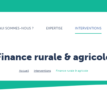
QUI SOMMES-NOUS ?
QUI SOMMES-NOUS ?
EXPERTISE
INTERVENTIONS
EXPERTISE
INTERVENTIONS
Finance rurale & agricol
NOTRE ÉQUIPE
Accueil
Interventions
Finance rurale & agricole
CARRIÈRES
CONTACT