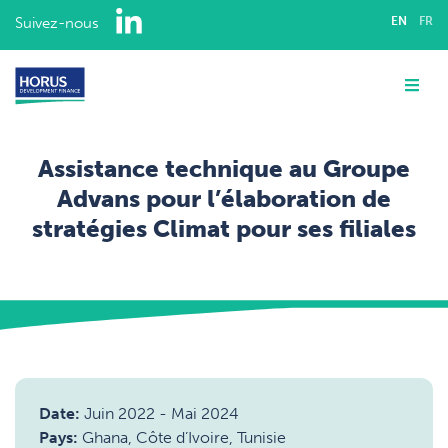
LinkedIn
Suivez-nous
EN
FR
QUI SOMMES-NOUS ?
Me
EXPERTISE
Assistance technique au Groupe
INTERVENTIONS
Advans pour l’élaboration de
stratégies Climat pour ses filiales
NOTRE ÉQUIPE
Accueil
Interventions
CARRIÈRES
Inclusion financière et climat
Assistance technique au Groupe Advans pour l’élaboration de stratégies Climat pour ses filiales
CONTACT
Date:
Juin 2022
-
Mai 2024
Pays:
Ghana, Côte d’Ivoire, Tunisie