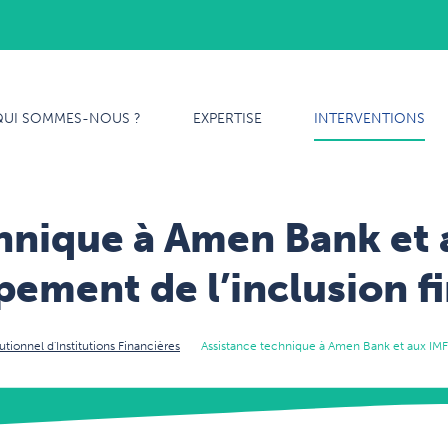
QUI SOMMES-NOUS ?
QUI SOMMES-NOUS ?
EXPERTISE
INTERVENTIONS
EXPERTISE
INTERVENTIONS
hnique à Amen Bank et 
NOTRE ÉQUIPE
ement de l’inclusion f
CARRIÈRES
tionnel d'Institutions Financières
Assistance technique à Amen Bank et aux IMF
CONTACT