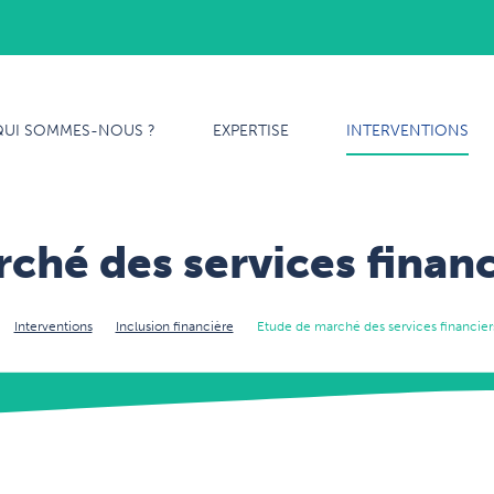
QUI SOMMES-NOUS ?
QUI SOMMES-NOUS ?
EXPERTISE
INTERVENTIONS
EXPERTISE
INTERVENTIONS
ché des services financ
NOTRE ÉQUIPE
Interventions
Inclusion financière
Etude de marché des services financiers
CARRIÈRES
CONTACT